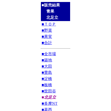
■販売結果
青果
北足立
■ＴＯＰ
■野菜
■果実
■合計
■全市場
■築地
■大田
■豊島
■淀橋
■板橋
■世田谷
■北足立
■多摩NT
■葛西