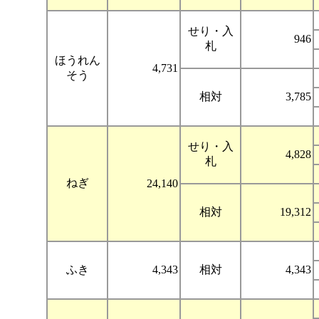
せり・入
946
札
ほうれん
4,731
そう
相対
3,785
せり・入
4,828
札
ねぎ
24,140
相対
19,312
ふき
4,343
相対
4,343