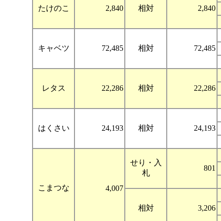
たけのこ
2,840
相対
2,840
キャベツ
72,485
相対
72,485
レタス
22,286
相対
22,286
はくさい
24,193
相対
24,193
せり・入
801
札
こまつな
4,007
相対
3,206