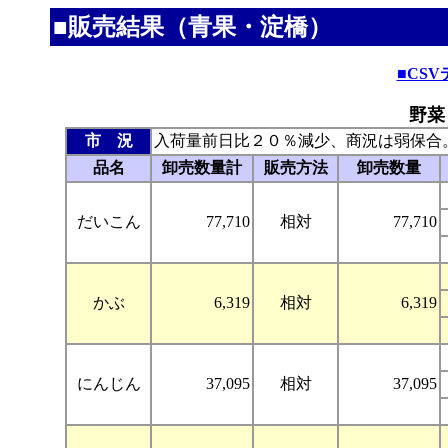
■販売結果（青果・淀橋）
■CS
野菜
市 況
入荷量前日比２０％減少、商況は弱保合
品名
卸売数量計
販売方法
卸売数量
だいこん
77,710
相対
77,710
かぶ
6,319
相対
6,319
にんじん
37,095
相対
37,095