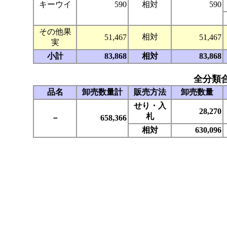
キーウイ
590
相対
590
その他果
相対
51,467
51,467
実
小計
83,868
相対
83,868
全分類
品名
卸売数量計
販売方法
卸売数量
せり・入
28,270
札
－
658,366
相対
630,096