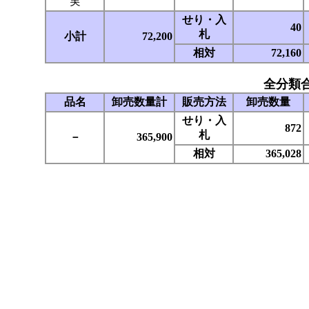
実
せり・入
40
札
小計
72,200
相対
72,160
全分類
品名
卸売数量計
販売方法
卸売数量
せり・入
872
札
－
365,900
相対
365,028