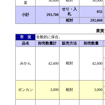
相対
50,000
50,000
菜
せり・入
832
札
小計
293,700
相対
292,868
果実
市 況
全般的に保合。
品名
卸売数量計
販売方法
卸売数量
みかん
相対
42,600
42,600
ポンカン
3,000
相対
3,000