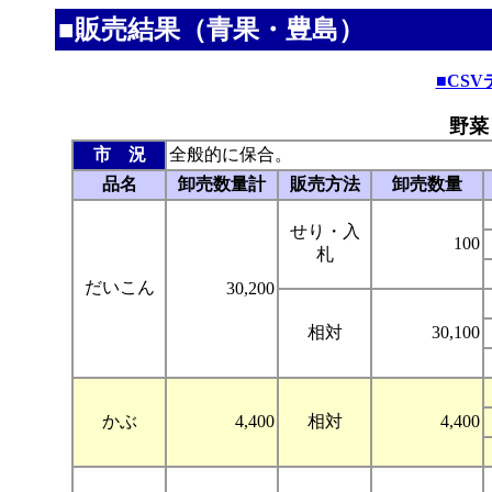
■販売結果（青果・豊島）
■CS
野菜
市 況
全般的に保合。
品名
卸売数量計
販売方法
卸売数量
せり・入
100
札
だいこん
30,200
相対
30,100
かぶ
4,400
相対
4,400