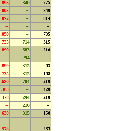
893
840
775
893
－
840
872
－
814
－
－
－
1,050
－
735
735
714
315
1,890
683
210
－
294
－
1,890
315
63
735
315
168
1,680
704
210
1,365
－
420
378
294
210
－
210
－
630
315
158
－
－
－
578
－
263