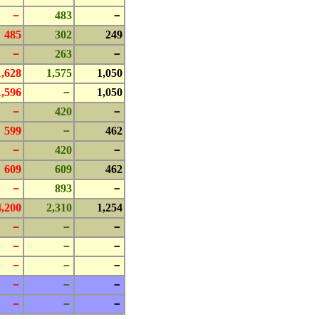
－
483
－
485
302
249
－
263
－
1,628
1,575
1,050
1,596
－
1,050
－
420
－
599
－
462
－
420
－
609
609
462
－
893
－
4,200
2,310
1,254
－
－
－
－
－
－
－
－
－
－
－
－
－
－
－