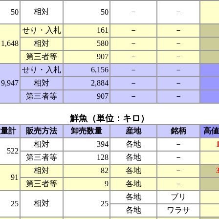
相対
－
－
50
50
せり・入札
161
－
－
1,648
相対
580
－
－
第三者等
907
－
－
せり・入札
6,156
－
－
9,947
相対
2,884
－
－
第三者等
907
－
－
鮮魚（単位：キロ）
数量計
販売方法
卸売数量
産地
銘柄
高値
相対
394
各地
－
522
第三者等
128
各地
－
相対
82
各地
－
91
第三者等
9
各地
－
各地
ブリ
相対
25
25
各地
ワラサ