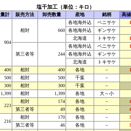
塩干加工（単位：キロ）
数量計
販売方法
卸売数量
産地
銘柄
高値
各地海外込
ベニサケ
相対
660
各地海外込
ギンサケ
北海道
トキサケ
904
各地海外込
ベニサケ
第三者等
244
各地海外込
ギンサケ
北海道
トキサケ
400
相対
400
各地
－
500
相対
500
千葉
－
300
相対
300
千葉
－
1,399
相対
1,399
各地
大～小
相対
174
各地
－
223
第三者等
49
各地
－
相対
170
各地
－
216
第三者等
46
各地
－