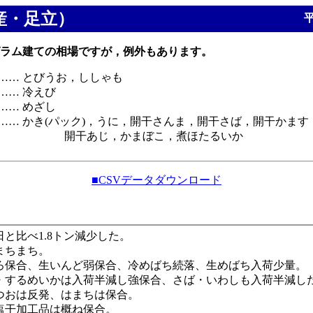
産・足立）
平
ラム建ての相場ですが，例外もあります。
…… とびうお，ししゃも
…… 冷えび
…… めざし
…… かき(パック)，うに，開干さんま，開干さば，開干かます
，かまぼこ，煮ほたるいか
■CSVデータダウンロード
と比べ1.8トン減少した。
まちまち。
ろ保合、生いんど弱保合、冷めばち続落、生めばち入荷少量。
・するめいかは入荷半減し強保合、さば・いわしも入荷半減し
つおは反発、はまちは保合。
塩干加工品は概ね保合。