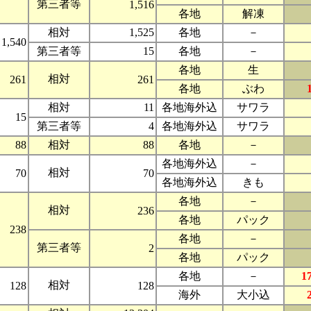
第三者等
1,516
各地
解凍
相対
1,525
各地
－
1,540
第三者等
15
各地
－
各地
生
相対
261
261
各地
ぶわ
相対
11
各地海外込
サワラ
15
第三者等
4
各地海外込
サワラ
88
相対
88
各地
－
各地海外込
－
相対
70
70
各地海外込
きも
各地
－
相対
236
各地
パック
238
各地
－
第三者等
2
各地
パック
各地
－
1
相対
128
128
海外
大小込