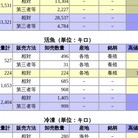
相対
13,304
－
－
15,531
第三者等
2,227
－
－
相対
28,537
－
－
33,321
第三者等
4,784
－
－
活魚（単位：キロ）
数量計
販売方法
卸売数量
産地
銘柄
高値
相対
496
各地
養殖
527
第三者等
31
各地
養殖
224
相対
224
各地
養殖
相対
685
－
－
1,653
第三者等
968
－
－
相対
1,405
－
－
2,404
第三者等
999
－
－
冷凍（単位：キロ）
数量計
販売方法
卸売数量
産地
銘柄
高値
相対
280
海外
－