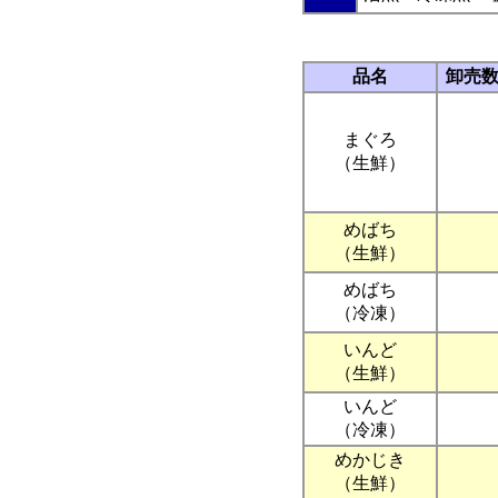
品名
卸売
まぐろ
（生鮮）
めばち
（生鮮）
めばち
（冷凍）
いんど
（生鮮）
いんど
（冷凍）
めかじき
（生鮮）