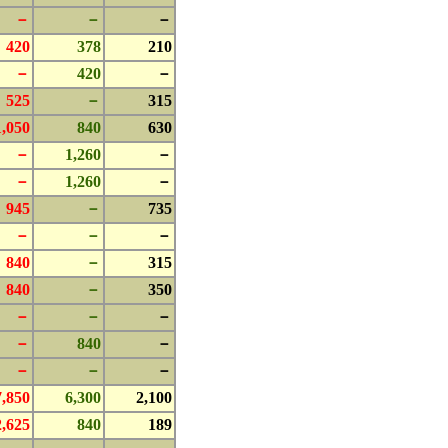
－
－
－
420
378
210
－
420
－
525
－
315
1,050
840
630
－
1,260
－
－
1,260
－
945
－
735
－
－
－
840
－
315
840
－
350
－
－
－
－
840
－
－
－
－
7,850
6,300
2,100
2,625
840
189