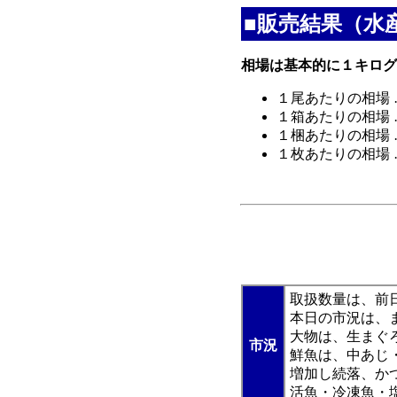
■販売結果（水
相場は基本的に１キログ
１尾あたりの相場 
１箱あたりの相場 
１梱あたりの相場 
１枚あたりの相場 
開干あじ
取扱数量は、前日
本日の市況は、
大物は、生まぐ
市況
鮮魚は、中あじ
増加し続落、か
活魚・冷凍魚・