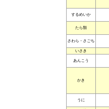
するめいか
たら類
さわら・さごち
いさき
あんこう
かき
うに