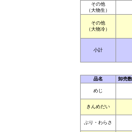
その他
（大物生）
その他
（大物冷）
小計
品名
卸売
めじ
きんめだい
ぶり・わらさ