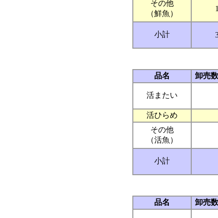
その他
（鮮魚）
小計
品名
卸売
活またい
活ひらめ
その他
（活魚）
小計
品名
卸売