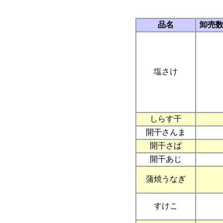
品名
卸売
塩さけ
しらす干
開干さんま
開干さば
開干あじ
蒲焼うなぎ
すけこ