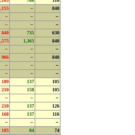
1,103
788
116
1,155
－
840
－
－
－
－
－
－
840
735
630
1,575
1,365
840
－
－
－
966
－
840
－
－
－
－
－
－
189
137
105
210
158
105
－
－
－
210
137
126
168
137
116
－
－
－
105
84
74