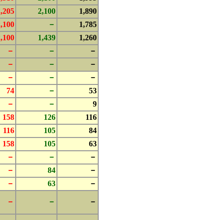
2,205
2,100
1,890
2,100
－
1,785
2,100
1,439
1,260
－
－
－
－
－
－
－
－
－
74
－
53
－
－
9
158
126
116
116
105
84
158
105
63
－
－
－
－
84
－
－
63
－
－
－
－