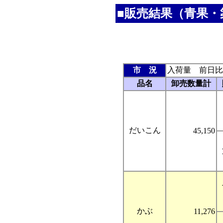
■販売結果（青果・
市 況
入荷量 前日
品名
卸売数量計
だいこん
45,150
かぶ
11,276