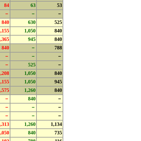
84
63
53
－
－
－
840
630
525
1,155
1,050
840
1,365
945
840
840
－
788
－
－
－
－
525
－
1,208
1,050
840
1,155
1,050
945
1,575
1,260
840
－
840
－
－
－
－
－
－
－
1,313
1,260
1,134
1,050
840
735