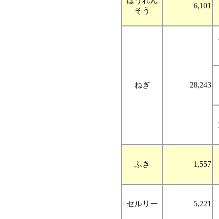
ほうれん
6,101
そう
ねぎ
28,243
ふき
1,557
セルリー
5,221