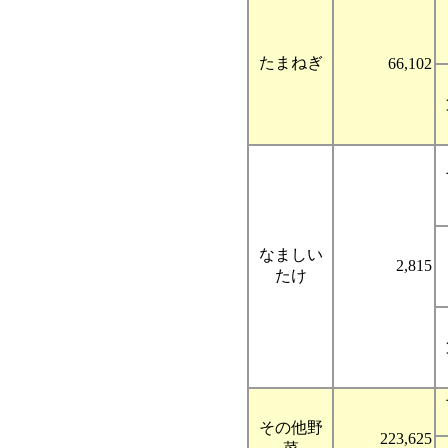
たまねぎ
66,102
なましい
2,815
たけ
その他野
223,625