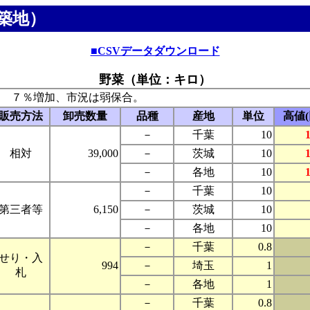
築地）
■CSVデータダウンロード
野菜（単位：キロ）
比 ７％増加、市況は弱保合。
販売方法
卸売数量
品種
産地
単位
高値(
－
千葉
10
相対
39,000
－
茨城
10
－
各地
10
－
千葉
10
第三者等
6,150
－
茨城
10
－
各地
10
－
千葉
0.8
せり・入
994
－
埼玉
1
札
－
各地
1
－
千葉
0.8