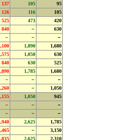
137
105
95
126
116
105
525
473
420
840
－
630
－
－
－
2,100
1,890
1,680
1,575
1,050
630
840
630
525
1,890
1,785
1,680
－
－
－
1,260
－
1,050
1,155
1,050
945
－
－
－
－
－
－
2,940
2,625
1,785
3,465
－
3,150
2,835
2,625
2,310