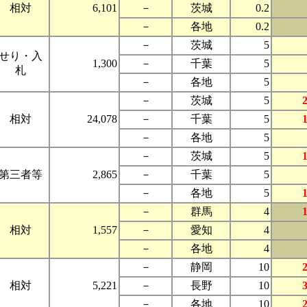
相対
6,101
－
茨城
0.2
－
各地
0.2
－
茨城
5
せり・入
1,300
－
千葉
5
札
－
各地
5
－
茨城
5
相対
24,078
－
千葉
5
－
各地
5
－
茨城
5
第三者等
2,865
－
千葉
5
－
各地
5
－
群馬
4
相対
1,557
－
愛知
4
－
各地
4
－
静岡
10
相対
5,221
－
長野
10
－
各地
10