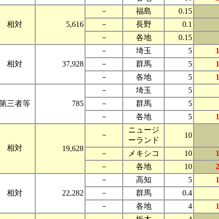
－
福島
0.15
相対
5,616
－
長野
0.1
－
各地
0.15
－
埼玉
5
相対
37,928
－
群馬
5
－
各地
5
－
埼玉
5
第三者等
785
－
群馬
5
－
各地
5
ニュージ
－
10
ーランド
相対
19,628
－
メキシコ
10
－
各地
10
－
高知
5
相対
22,282
－
群馬
0.4
－
各地
4