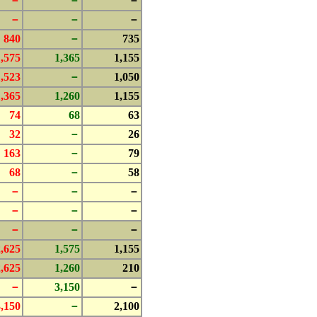
－
－
－
－
－
－
840
－
735
1,575
1,365
1,155
1,523
－
1,050
1,365
1,260
1,155
74
68
63
32
－
26
163
－
79
68
－
58
－
－
－
－
－
－
－
－
－
2,625
1,575
1,155
2,625
1,260
210
－
3,150
－
3,150
－
2,100