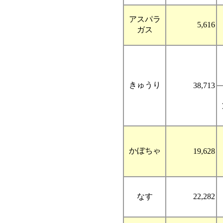
アスパラ
5,616
ガス
きゅうり
38,713
かぼちゃ
19,628
なす
22,282