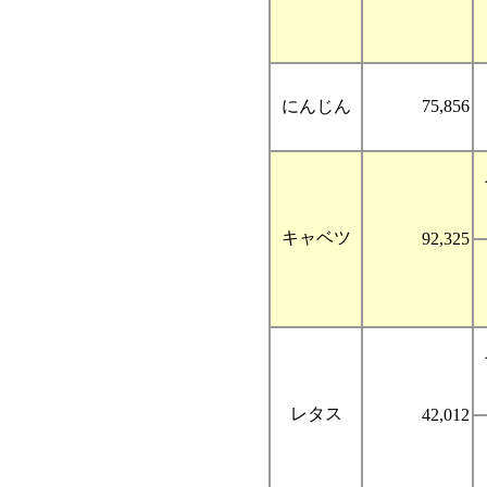
にんじん
75,856
キャベツ
92,325
レタス
42,012