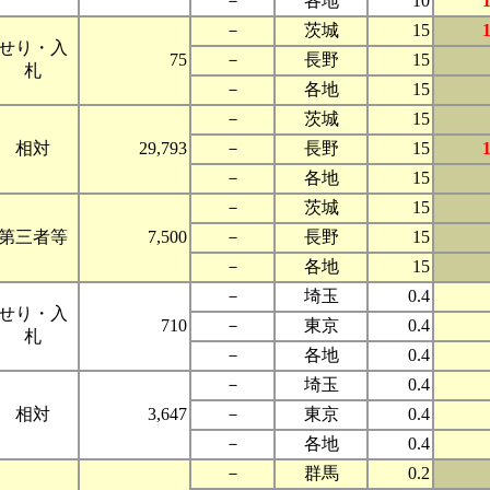
－
各地
10
－
茨城
15
せり・入
75
－
長野
15
札
－
各地
15
－
茨城
15
相対
29,793
－
長野
15
－
各地
15
－
茨城
15
第三者等
7,500
－
長野
15
－
各地
15
－
埼玉
0.4
せり・入
710
－
東京
0.4
札
－
各地
0.4
－
埼玉
0.4
相対
3,647
－
東京
0.4
－
各地
0.4
－
群馬
0.2