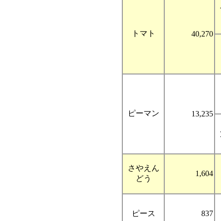
トマト
40,270
ピーマン
13,235
さやえん
1,604
どう
ピース
837