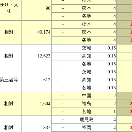
－
栃木
4
せり・入
96
－
熊本
4
札
－
各地
4
－
栃木
4
相対
40,174
－
熊本
4
－
各地
4
－
茨城
0.15
相対
12,623
－
高知
0.15
－
各地
0.15
－
茨城
0.15
第三者等
612
－
高知
0.15
－
各地
0.15
－
中国
2
相対
1,604
－
福島
2
－
各地
1
－
鹿児島
4
相対
837
－
福岡
4