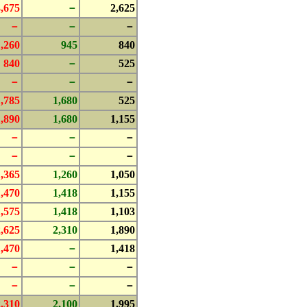
3,675
－
2,625
－
－
－
1,260
945
840
840
－
525
－
－
－
1,785
1,680
525
1,890
1,680
1,155
－
－
－
－
－
－
1,365
1,260
1,050
1,470
1,418
1,155
1,575
1,418
1,103
2,625
2,310
1,890
1,470
－
1,418
－
－
－
－
－
－
2,310
2,100
1,995