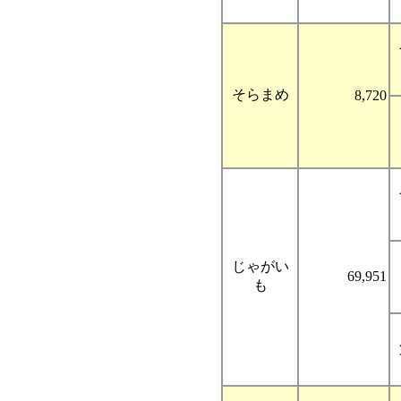
そらまめ
8,720
じゃがい
69,951
も