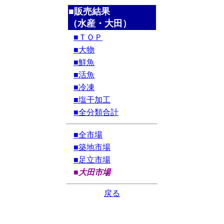
■販売結果
（水産・大田）
■ＴＯＰ
■大物
■鮮魚
■活魚
■冷凍
■塩干加工
■全分類合計
■全市場
■築地市場
■足立市場
■大田市場
戻る