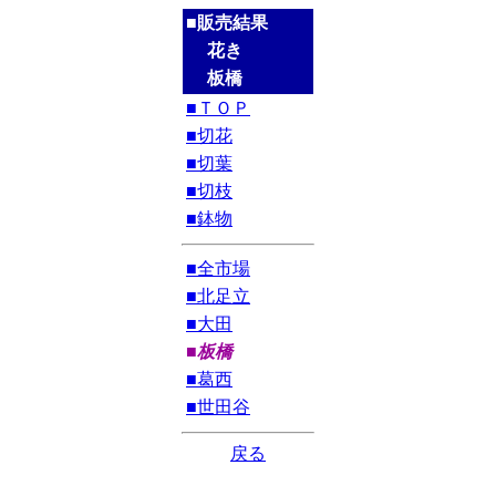
■販売結果
花き
板橋
■ＴＯＰ
■切花
■切葉
■切枝
■鉢物
■全市場
■北足立
■大田
■板橋
■葛西
■世田谷
戻る