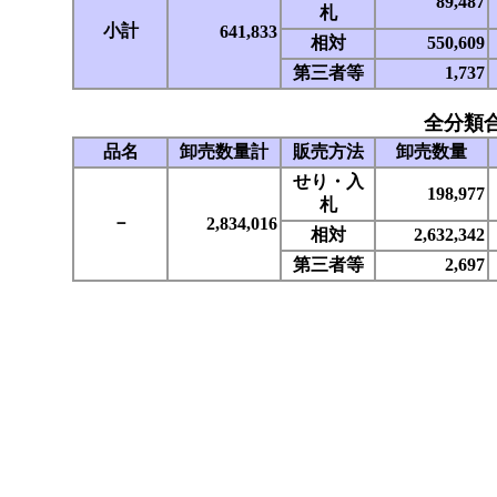
89,487
札
小計
641,833
相対
550,609
第三者等
1,737
全分類
品名
卸売数量計
販売方法
卸売数量
せり・入
198,977
札
－
2,834,016
相対
2,632,342
第三者等
2,697