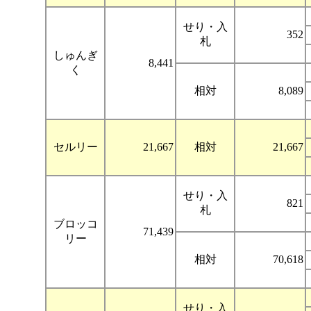
せり・入
352
札
しゅんぎ
8,441
く
相対
8,089
セルリー
21,667
相対
21,667
せり・入
821
札
ブロッコ
71,439
リー
相対
70,618
せり・入