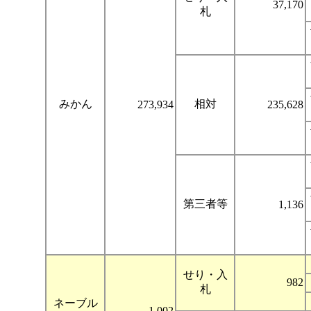
37,170
札
みかん
相対
273,934
235,628
第三者等
1,136
せり・入
982
札
ネーブル
1,002