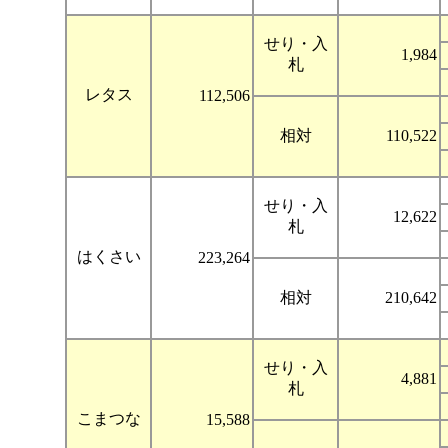
せり・入
1,984
札
レタス
112,506
相対
110,522
せり・入
12,622
札
はくさい
223,264
相対
210,642
せり・入
4,881
札
こまつな
15,588