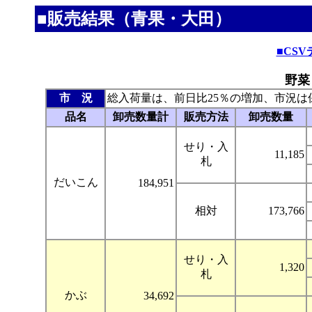
■販売結果（青果・大田）
■CS
野菜
市 況
総入荷量は、前日比25％の増加、市況は
品名
卸売数量計
販売方法
卸売数量
せり・入
11,185
札
だいこん
184,951
相対
173,766
せり・入
1,320
札
かぶ
34,692