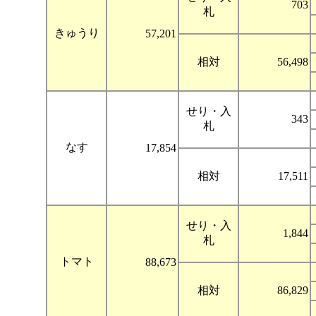
703
札
きゅうり
57,201
相対
56,498
せり・入
343
札
なす
17,854
相対
17,511
せり・入
1,844
札
トマト
88,673
相対
86,829