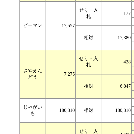
せり・入
177
札
ピーマン
17,557
相対
17,380
せり・入
428
札
さやえん
7,275
どう
相対
6,847
じゃがい
180,310
相対
180,310
も
せり・入