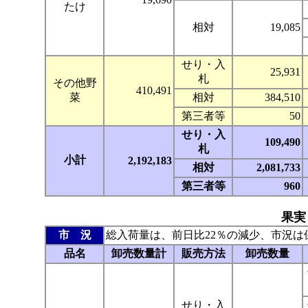
たけ
相対
19,085
せり・入
25,931
札
その他野
410,491
菜
相対
384,510
第三者等
50
せり・入
109,490
札
小計
2,192,183
相対
2,081,733
第三者等
960
果実
市 況
総入荷量は、前日比22％の減少、市況は
品名
卸売数量計
販売方法
卸売数量
せり・入