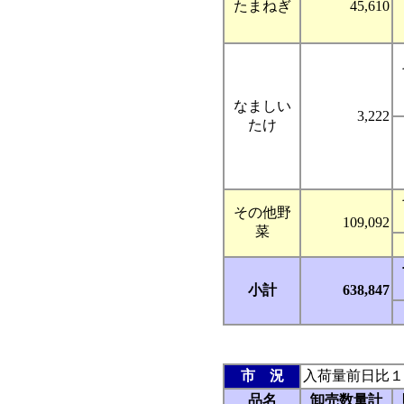
たまねぎ
45,610
なましい
3,222
たけ
その他野
109,092
菜
小計
638,847
市 況
入荷量前日比１
品名
卸売数量計