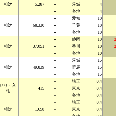
相対
5,287
－
茨城
4
－
各地
4
－
愛知
10
相対
68,330
－
千葉
10
－
各地
10
－
静岡
10
相対
37,051
－
香川
10
－
各地
10
－
茨城
15
相対
49,839
－
群馬
15
－
各地
15
－
埼玉
0.4
せり・入
415
－
東京
0.4
札
－
各地
0.4
－
埼玉
0.4
相対
1,658
－
東京
0.4