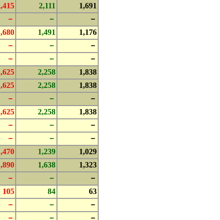
2,415
2,111
1,691
－
－
－
1,680
1,491
1,176
－
－
－
－
－
－
2,625
2,258
1,838
2,625
2,258
1,838
－
－
－
2,625
2,258
1,838
－
－
－
－
－
－
1,470
1,239
1,029
1,890
1,638
1,323
－
－
－
105
84
63
－
－
－
－
－
－