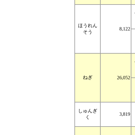
ほうれん
8,122
そう
ねぎ
26,052
しゅんぎ
3,819
く