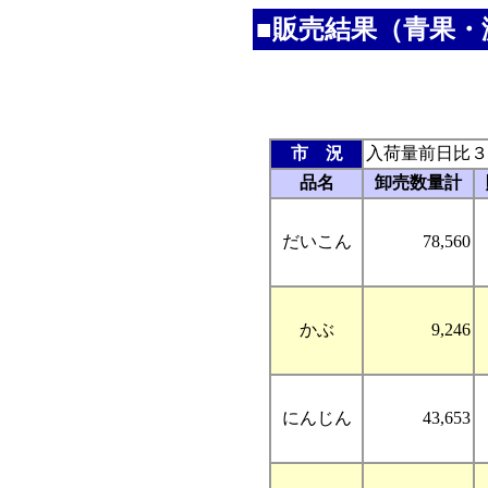
■販売結果（青果・
市 況
入荷量前日比３
品名
卸売数量計
だいこん
78,560
かぶ
9,246
にんじん
43,653