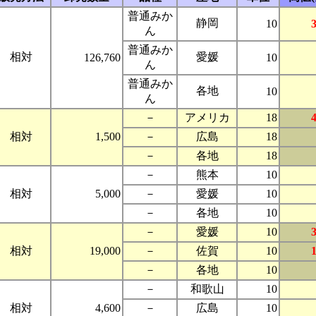
普通みか
静岡
10
ん
普通みか
相対
愛媛
126,760
10
ん
普通みか
各地
10
ん
－
アメリカ
18
相対
1,500
－
広島
18
－
各地
18
－
熊本
10
相対
5,000
－
愛媛
10
－
各地
10
－
愛媛
10
相対
19,000
－
佐賀
10
－
各地
10
－
和歌山
10
相対
4,600
－
広島
10