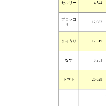
セルリー
4,544
ブロッコ
12,082
リー
きゅうり
17,319
なす
8,251
トマト
26,629