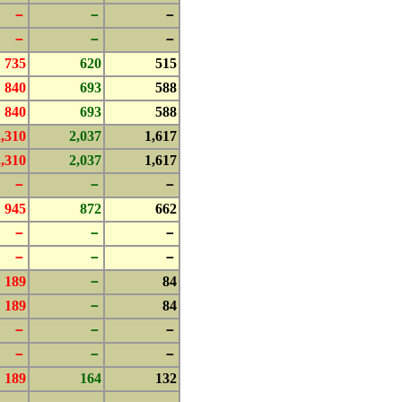
－
－
－
－
－
－
735
620
515
840
693
588
840
693
588
2,310
2,037
1,617
2,310
2,037
1,617
－
－
－
945
872
662
－
－
－
－
－
－
189
－
84
189
－
84
－
－
－
－
－
－
189
164
132