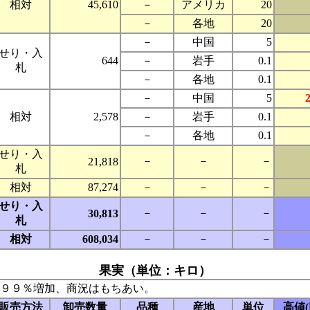
相対
45,610
－
アメリカ
20
－
各地
20
－
中国
5
せり・入
644
－
岩手
0.1
札
－
各地
0.1
－
中国
5
相対
2,578
－
岩手
0.1
－
各地
0.1
せり・入
－
－
－
21,818
札
相対
87,274
－
－
－
せり・入
－
－
－
30,813
札
相対
608,034
－
－
－
果実（単位：キロ）
９９％増加、商況はもちあい。
販売方法
卸売数量
品種
産地
単位
高値(