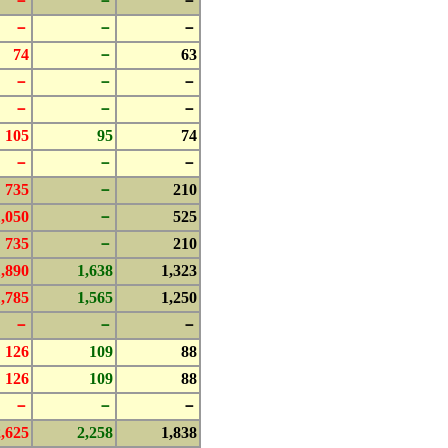
－
－
－
－
－
－
74
－
63
－
－
－
－
－
－
105
95
74
－
－
－
735
－
210
1,050
－
525
735
－
210
1,890
1,638
1,323
1,785
1,565
1,250
－
－
－
126
109
88
126
109
88
－
－
－
2,625
2,258
1,838