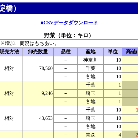
淀橋）
■CSVデータダウンロード
野菜（単位：キロ）
％増加、商況はもちあい。
販売方法
卸売数量
品種
産地
単位
高値(
－
神奈川
10
相対
78,560
－
千葉
10
－
各地
10
－
千葉
1
相対
9,246
－
埼玉
1
－
各地
1
－
千葉
10
相対
43,653
－
埼玉
10
－
各地
10
－
青森
4