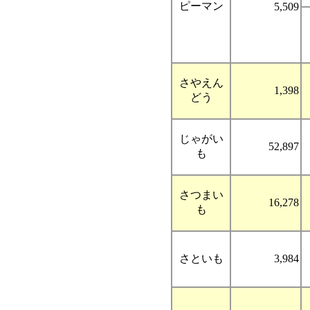
ピーマン
5,509
さやえん
1,398
どう
じゃがい
52,897
も
さつまい
16,278
も
さといも
3,984