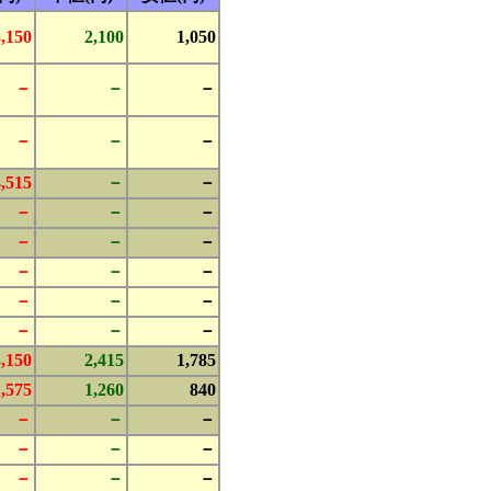
3,150
2,100
1,050
－
－
－
－
－
－
4,515
－
－
－
－
－
－
－
－
－
－
－
－
－
－
－
－
－
3,150
2,415
1,785
1,575
1,260
840
－
－
－
－
－
－
－
－
－