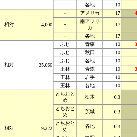
－
各地
10
－
アメリカ
17
南アフリ
相対
－
4,000
17
カ
－
各地
17
ふじ
青森
10
ふじ
秋田
10
ふじ
各地
10
相対
35,060
王林
青森
10
王林
岩手
10
王林
各地
10
とちおと
栃木
0.3
め
とちおと
茨城
0.3
め
とちおと
各地
0.3
相対
9,222
め