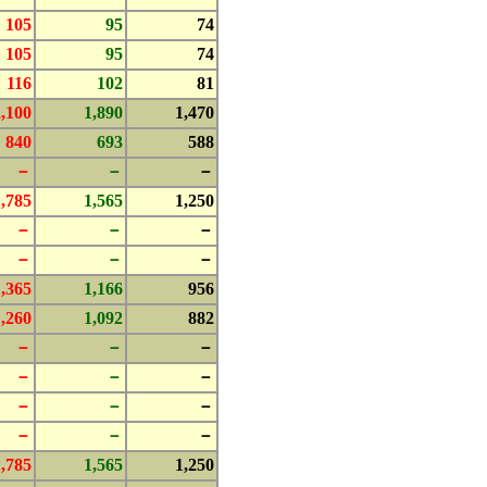
105
95
74
105
95
74
116
102
81
2,100
1,890
1,470
840
693
588
－
－
－
1,785
1,565
1,250
－
－
－
－
－
－
1,365
1,166
956
1,260
1,092
882
－
－
－
－
－
－
－
－
－
－
－
－
1,785
1,565
1,250