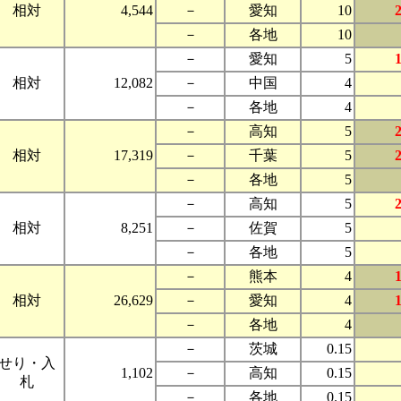
相対
4,544
－
愛知
10
－
各地
10
－
愛知
5
相対
12,082
－
中国
4
－
各地
4
－
高知
5
相対
17,319
－
千葉
5
－
各地
5
－
高知
5
相対
8,251
－
佐賀
5
－
各地
5
－
熊本
4
相対
26,629
－
愛知
4
－
各地
4
－
茨城
0.15
せり・入
1,102
－
高知
0.15
札
－
各地
0.15