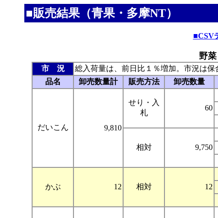
■販売結果（青果・多摩NT）
■CS
野菜
市 況
総入荷量は、前日比１％増加。市況は保
品名
卸売数量計
販売方法
卸売数量
せり・入
60
札
だいこん
9,810
相対
9,750
かぶ
12
相対
12