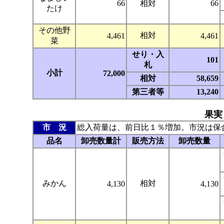
66
相対
66
たけ
その他野
相対
4,461
4,461
菜
せり・入
101
札
小計
72,000
相対
58,659
第三者等
13,240
果実
市 況
総入荷量は、前日比１％増加。市況は保
品名
卸売数量計
販売方法
卸売数量
みかん
相対
4,130
4,130