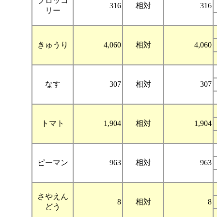
ブロッコ
316
相対
316
リー
きゅうり
4,060
相対
4,060
なす
307
相対
307
トマト
1,904
相対
1,904
ピーマン
963
相対
963
さやえん
8
相対
8
どう