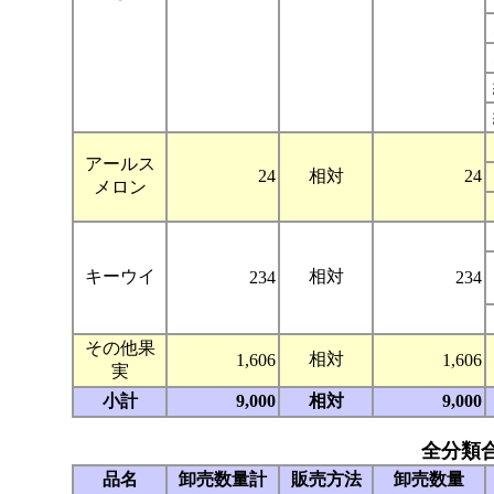
アールス
24
相対
24
メロン
キーウイ
相対
234
234
その他果
相対
1,606
1,606
実
小計
9,000
相対
9,000
全分類
品名
卸売数量計
販売方法
卸売数量