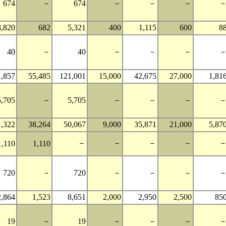
674
－
674
－
－
－
8,820
682
5,321
400
1,115
600
8
40
－
40
－
－
－
1,857
55,485
121,001
15,000
42,675
27,000
1,81
5,705
－
5,705
－
－
－
1,322
38,264
50,067
9,000
35,871
21,000
5,87
－
－
－
－
1,110
1,110
720
－
720
－
－
－
2,864
1,523
8,651
2,000
2,950
2,500
85
19
－
19
－
－
－