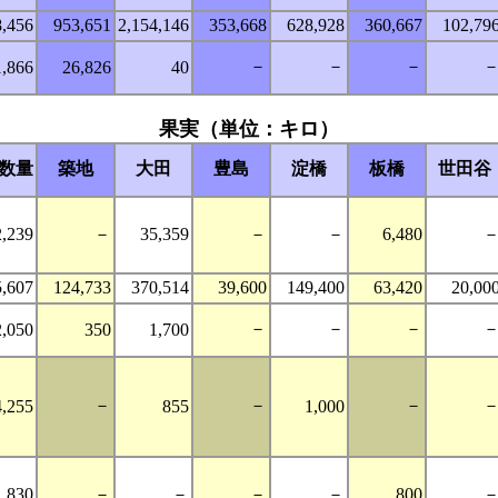
8,456
953,651
2,154,146
353,668
628,928
360,667
102,79
－
－
－
1,866
26,826
40
果実（単位：キロ）
数量
築地
大田
豊島
淀橋
板橋
世田谷
2,239
－
35,359
－
－
6,480
5,607
124,733
370,514
39,600
149,400
63,420
20,00
－
－
－
2,050
350
1,700
－
－
－
4,255
855
1,000
830
－
－
－
－
800