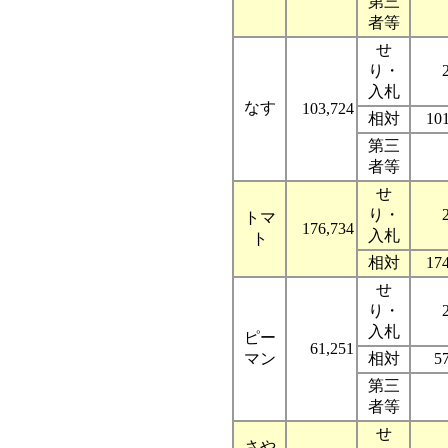
第三
者等
せ
り・
入札
なす
103,724
相対
10
第三
者等
せ
り・
トマ
176,734
入札
ト
相対
17
せ
り・
入札
ピー
61,251
マン
相対
5
第三
者等
せ
さや