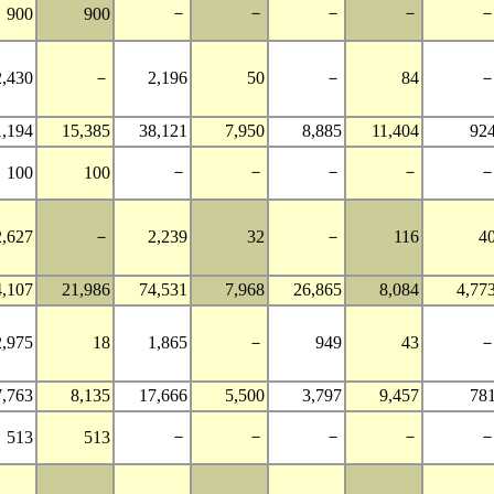
－
－
－
－
900
900
2,430
－
2,196
50
－
84
1,194
15,385
38,121
7,950
8,885
11,404
92
－
－
－
－
100
100
2,627
－
2,239
32
－
116
4
4,107
21,986
74,531
7,968
26,865
8,084
4,77
2,975
18
1,865
－
949
43
7,763
8,135
17,666
5,500
3,797
9,457
78
－
－
－
－
513
513