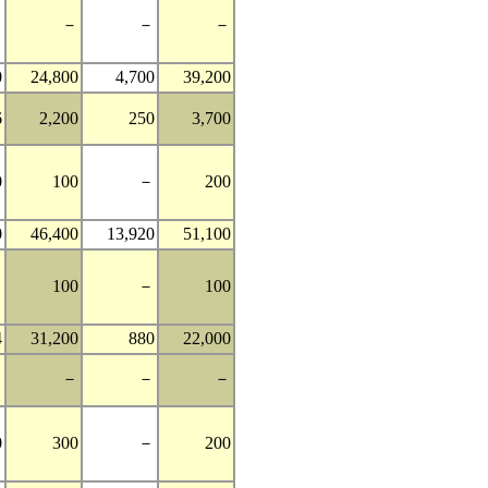
－
－
－
－
0
24,800
4,700
39,200
6
2,200
250
3,700
0
100
－
200
0
46,400
13,920
51,100
－
100
－
100
4
31,200
880
22,000
－
－
－
－
0
300
－
200