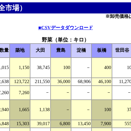
全市場）
※卸売価格
■CSVデータダウンロード
野菜（単位：キロ）
数量
築地
大田
豊島
淀橋
板橋
世田谷
1,015
1,150
38,745
100
－
400
1
2,638
123,722
211,550
36,000
68,906
46,100
11,27
－
－
－
－
7,260
7,260
2,940
1,665
1,138
－
－
100
3
5,848
15,303
39,017
6,800
13,450
7,900
55