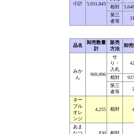
小計
5,931,845
相対
5,64
第三
3
者等
卸売数量
販売
品名
卸売
計
方法
せ
り・
4
入札
みか
969,896
ん
相対
92
第三
者等
ネー
ブル
相対
4,255
オレ
ンジ
あま
なつ
830
相対