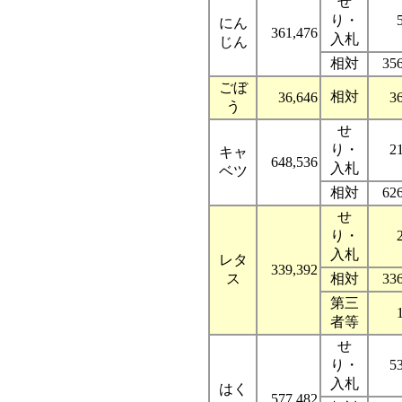
せ
り・
にん
361,476
入札
じん
相対
35
ごぼ
相対
36,646
3
う
せ
り・
2
キャ
648,536
入札
ベツ
相対
62
せ
り・
入札
レタ
339,392
ス
相対
33
第三
者等
せ
り・
5
入札
はく
577,482