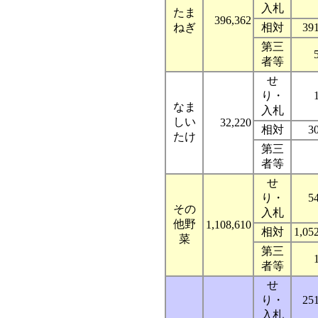
入札
たま
396,362
ねぎ
相対
39
第三
者等
せ
り・
なま
入札
しい
32,220
相対
3
たけ
第三
者等
せ
り・
5
その
入札
他野
1,108,610
相対
1,05
菜
第三
者等
せ
り・
25
入札