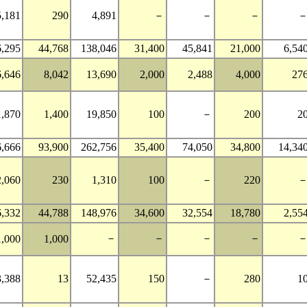
5,181
290
4,891
－
－
－
6,295
44,768
138,046
31,400
45,841
21,000
6,54
6,646
8,042
13,690
2,000
2,488
4,000
27
1,870
1,400
19,850
100
－
200
2
6,666
93,900
262,756
35,400
74,050
34,800
14,34
2,060
230
1,310
100
－
220
6,332
44,788
148,976
34,600
32,554
18,780
2,55
－
－
－
－
1,000
1,000
3,388
13
52,435
150
－
280
1