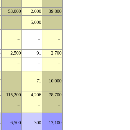
7
53,000
2,000
39,800
－
－
－
5,000
－
－
－
－
8
2,500
91
2,700
－
－
－
－
7
－
71
10,000
4
115,200
4,206
78,700
－
－
－
－
8
6,500
300
13,100