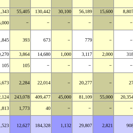
1,343
55,405
130,442
30,100
56,189
15,600
8,80
－
－
－
－
－
5,000
1,845
393
673
－
779
－
0,270
3,864
14,680
1,000
3,117
2,000
31
－
－
－
－
105
105
4,673
2,284
22,014
－
20,277
－
2
2,124
243,078
409,477
45,000
81,109
55,000
20,35
－
－
－
1,813
1,773
40
1,523
12,627
184,328
1,132
29,807
2,821
90