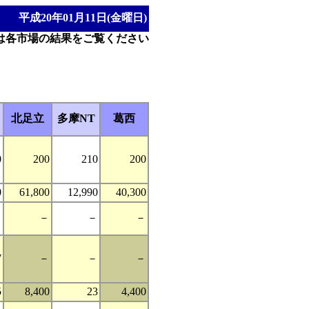
平成20年01月11日(金曜日)
は各市場の結果をご覧ください
北足立
多摩NT
葛西
0
200
210
200
0
61,800
12,990
40,300
－
－
－
－
7
－
－
－
5
8,400
23
4,400