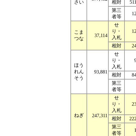
さい
相対
51
第三
1
者等
せ
り・
1
こま
37,114
入札
つな
相対
2
せ
り・
ほう
入札
れん
93,881
相対
8
そう
第三
者等
せ
り・
2
入札
ねぎ
247,311
相対
22
第三
者等