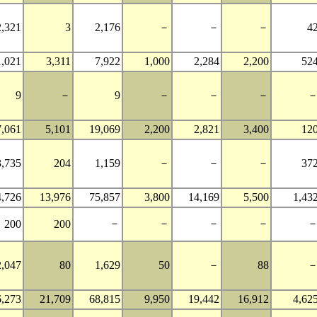
2,321
3
2,176
－
－
－
4
1,021
3,311
7,922
1,000
2,284
2,200
52
9
－
9
－
－
－
7,061
5,101
19,069
2,200
2,821
3,400
12
3,735
204
1,159
－
－
－
37
4,726
13,976
75,857
3,800
14,169
5,500
1,43
－
－
－
－
200
200
2,047
80
1,629
50
－
88
6,273
21,709
68,815
9,950
19,442
16,912
4,62