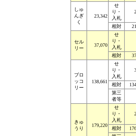
せ
しゅ
り・
んぎ
23,342
入札
く
相対
2
せ
り・
セル
37,070
入札
リー
相対
3
せ
り・
ブロ
入札
ッコ
138,661
相対
13
リー
第三
者等
せ
り・
入札
きゅ
179,220
うり
相対
17