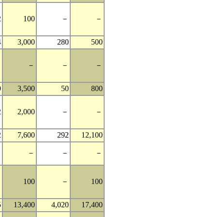
2
100
－
－
4
3,000
280
500
－
－
－
－
0
3,500
50
800
2
2,000
－
－
2
7,600
292
12,100
－
－
－
－
－
100
－
100
5
13,400
4,020
17,400