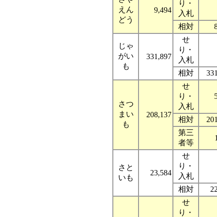
り・
えん
9,494
入札
どう
相対
せ
じゃ
り・
がい
331,897
入札
も
相対
33
せ
り・
さつ
入札
まい
208,137
相対
20
も
第三
者等
せ
り・
さと
23,584
入札
いも
相対
2
せ
り・