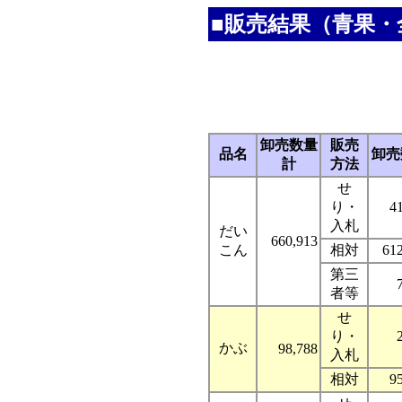
■販売結果（青果・
卸売数量
販売
品名
卸売
計
方法
せ
り・
4
入札
だい
660,913
こん
相対
61
第三
者等
せ
り・
かぶ
98,788
入札
相対
9