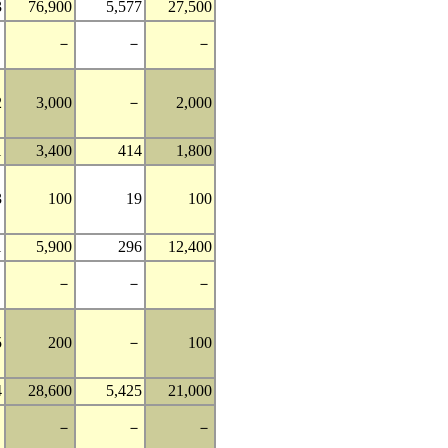
3
76,900
5,577
27,500
－
－
－
－
2
3,000
－
2,000
1
3,400
414
1,800
3
100
19
100
1
5,900
296
12,400
－
－
－
－
5
200
－
100
4
28,600
5,425
21,000
－
－
－
－