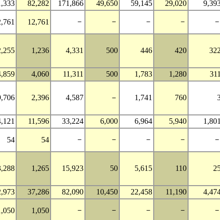
1,333
82,282
171,866
49,650
59,145
29,020
9,39
－
－
－
－
2,761
12,761
2,255
1,236
4,331
500
446
420
32
4,859
4,060
11,311
500
1,783
1,280
31
9,706
2,396
4,587
－
1,741
760
4,121
11,596
33,224
6,000
6,964
5,940
1,80
－
－
－
－
54
54
3,288
1,265
15,923
50
5,615
110
2
2,973
37,286
82,090
10,450
22,458
11,190
4,47
－
－
－
－
1,050
1,050