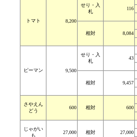
せり・入
116
札
トマト
8,200
相対
8,084
せり・入
43
札
ピーマン
9,500
相対
9,457
さやえん
600
相対
600
どう
じゃがい
27,000
相対
27,000
も