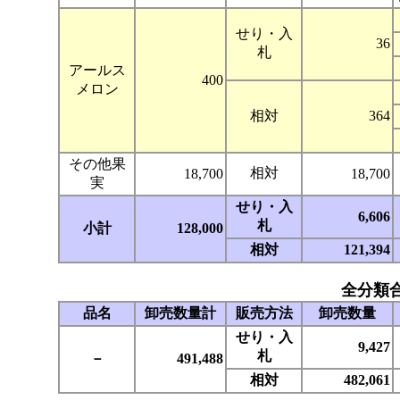
せり・入
36
札
アールス
400
メロン
相対
364
その他果
相対
18,700
18,700
実
せり・入
6,606
札
小計
128,000
相対
121,394
全分類
品名
卸売数量計
販売方法
卸売数量
せり・入
9,427
札
－
491,488
相対
482,061