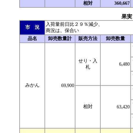
相対
360,667
果実
入荷量前日比２９％減少、
市 況
商況は、保合い
品名
卸売数量計
販売方法
卸売数量
せり・入
6,480
札
みかん
69,900
相対
63,420