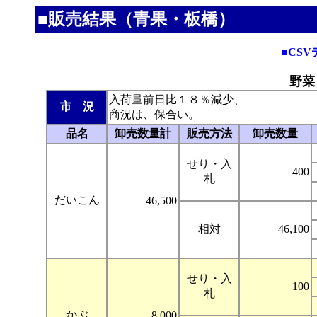
■販売結果（青果・板橋）
■CS
野菜
入荷量前日比１８％減少、
市 況
商況は、保合い。
品名
卸売数量計
販売方法
卸売数量
せり・入
400
札
だいこん
46,500
相対
46,100
せり・入
100
札
かぶ
8,000