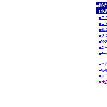
■販
（水
■Ｔ
■大
■鮮
■活
■冷
■塩
■全
■全
■築
■足
■大