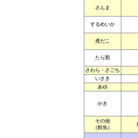
さんま
するめいか
煮だこ
たら類
さわら・さごち
いさき
あゆ
かき
その他
（鮮魚）