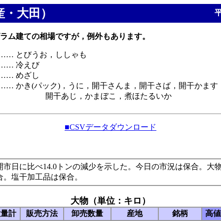
産・大田）
平
ラム建ての相場ですが，例外もあります。
…… とびうお，ししゃも
…… 冷えび
…… めざし
…… かき(パック)，うに，開干さんま，開干さば，開干かます
，かまぼこ，煮ほたるいか
■CSVデータダウンロード
開市日に比べ14.0トンの減少を示した。今日の市況は保合。大
合。塩干加工品は保合。
大物（単位：キロ）
数量計
販売方法
卸売数量
産地
銘柄
高値