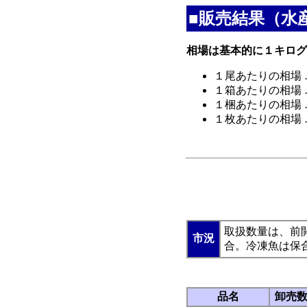
■販売結果（水
相場は基本的に１キログ
１尾あたりの相場 
１箱あたりの相場 
１梱あたりの相場 
１枚あたりの相場 
開干あじ
取扱数量は、前
市況
合。冷凍魚は保
品名
卸売