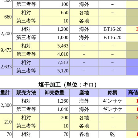
300
第三者等
100
海外
－
相対
650
各地
－
660
第三者等
10
各地
－
相対
1,200
海外
BT16-20
2,200
第三者等
1,000
海外
BT16-20
相対
5,463
－
－
9,473
第三者等
4,010
－
－
相対
7,513
－
－
12,633
第三者等
5,120
－
－
塩干加工（単位：キロ）
数量計
販売方法
卸売数量
産地
銘柄
高値
相対
1,260
海外
ギンサケ
2,300
第三者等
1,040
海外
ギンサケ
相対
200
各地
－
210
第三者等
10
各地
－
70
相対
70
各地
乾