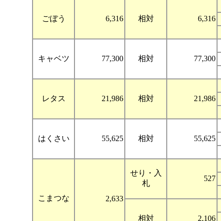
ごぼう
6,316
相対
6,316
キャベツ
77,300
相対
77,300
レタス
21,986
相対
21,986
はくさい
55,625
相対
55,625
せり・入
527
札
こまつな
2,633
相対
2,106