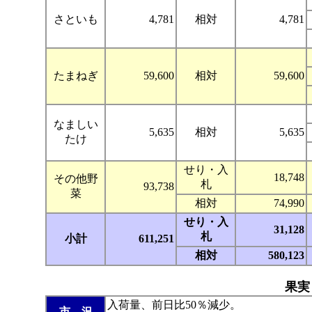
さといも
4,781
相対
4,781
たまねぎ
59,600
相対
59,600
なましい
5,635
相対
5,635
たけ
せり・入
18,748
その他野
札
93,738
菜
相対
74,990
せり・入
31,128
札
小計
611,251
相対
580,123
果実
入荷量、前日比50％減少。
市 況