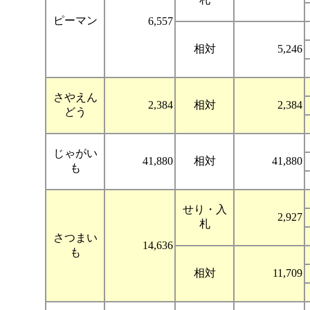
ピーマン
6,557
相対
5,246
さやえん
2,384
相対
2,384
どう
じゃがい
41,880
相対
41,880
も
せり・入
2,927
札
さつまい
14,636
も
相対
11,709