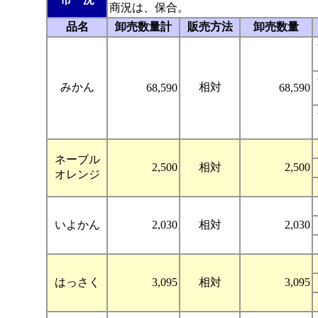
商況は、保合。
品名
卸売数量計
販売方法
卸売数量
みかん
相対
68,590
68,590
ネーブル
2,500
相対
2,500
オレンジ
いよかん
2,030
相対
2,030
はっさく
3,095
相対
3,095