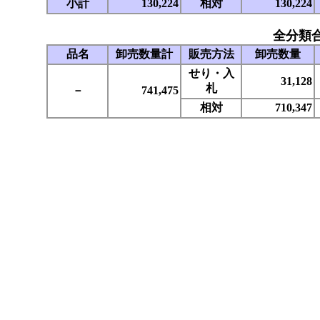
小計
130,224
相対
130,224
全分類
品名
卸売数量計
販売方法
卸売数量
せり・入
31,128
札
－
741,475
相対
710,347