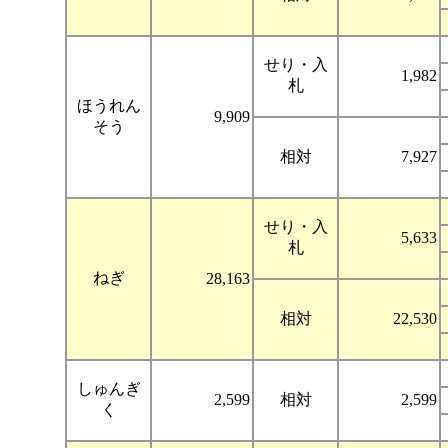
せり・入
1,982
札
ほうれん
9,909
そう
相対
7,927
せり・入
5,633
札
ねぎ
28,163
相対
22,530
しゅんぎ
2,599
相対
2,599
く