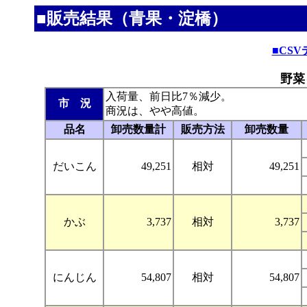
■販売結果（青果・淀橋）
■CS
野菜
入荷量、前日比7％減少。
市 況
商況は、やや高値。
品名
卸売数量計
販売方法
卸売数量
だいこん
49,251
相対
49,251
かぶ
3,737
相対
3,737
にんじん
54,807
相対
54,807