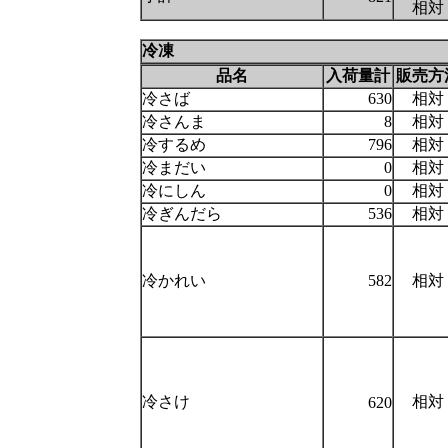
相対
冷凍
品名
入荷量計
販売方
冷さば
630
相対
冷さんま
8
相対
冷するめ
796
相対
冷まだい
0
相対
冷にしん
0
相対
冷ぎんだら
536
相対
冷かれい
582
相対
冷さけ
相対
620