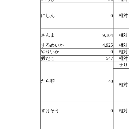
にしん
相対
0
さんま
相対
9,104
するめいか
4,925
相対
やりいか
0
相対
煮だこ
547
相対
せり
たら類
40
相対
すけそう
0
相対