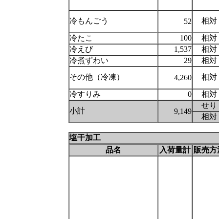
冷もんごう
相対
52
冷たこ
100
相対
冷えび
1,537
相対
冷煮ずわい
29
相対
その他（冷凍）
相対
4,260
冷すりみ
0
相対
せり
小計
9,149
相対
塩干加工
品名
入荷量計
販売方