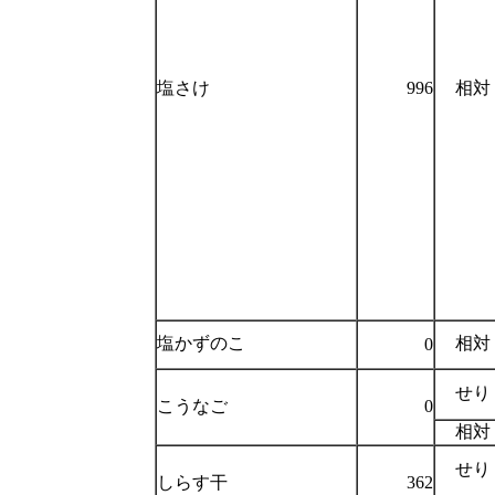
塩さけ
996
相対
塩かずのこ
相対
0
せり
こうなご
0
相対
せり
しらす干
362