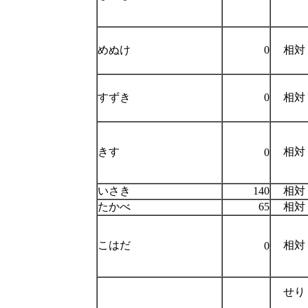
めぬけ
0
相対
すずき
0
相対
きす
相対
0
いさき
140
相対
たかべ
65
相対
こはだ
相対
0
せり