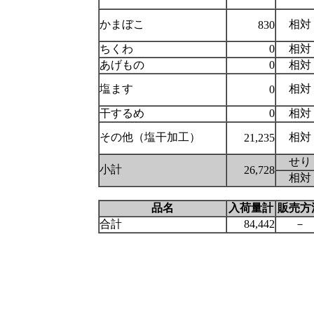
かまぼこ
相対
830
ちくわ
0
相対
あげもの
0
相対
塩ます
相対
0
干するめ
0
相対
その他（塩干加工）
相対
21,235
せり
小計
26,728
相対
品名
入荷量計
販売方
合計
84,442
－