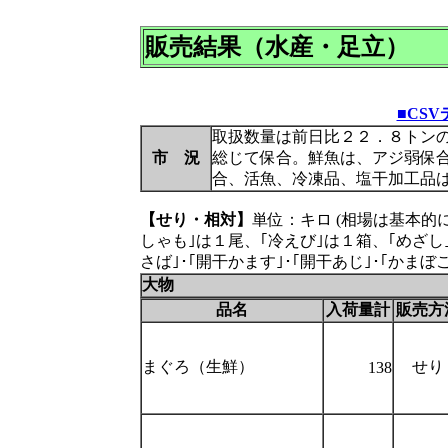
販売結果（水産・足立）
■CS
取扱数量は前日比２２．８トン
市 況
総じて保合。鮮魚は、アジ弱保
合、活魚、冷凍品、塩干加工品
【せり・相対】
単位：キロ (相場は基本的
しゃも｣は１尾、｢冷えび｣は１箱、｢めざし｣は
さば｣･｢開干かます｣･｢開干あじ｣･｢かま
大物
品名
入荷量計
販売方
まぐろ（生鮮）
せり
138