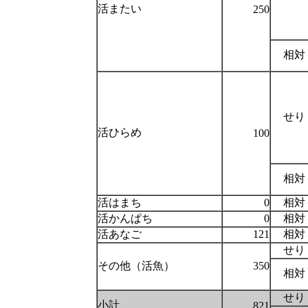
活またい
250
相対
せり
活ひらめ
100
相対
活はまち
0
相対
活かんぱち
0
相対
活あなご
121
相対
せり
その他（活魚）
350
相対
せり
小計
821