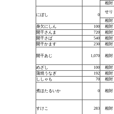
相対
せり
にぼし
0
相対
身欠にしん
100
相対
開干さんま
720
相対
開干さば
540
相対
開干かます
230
相対
開干あじ
1,070
相対
めざし
100
相対
蒲焼うなぎ
192
相対
ししゃも
70
相対
煮ほたるいか
0
相対
すけこ
283
相対