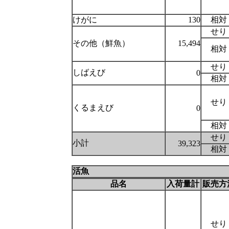
けがに
130
相対
せり
その他（鮮魚）
15,494
相対
せり
しばえび
0
相対
せり
くるまえび
0
相対
せり
小計
39,323
相対
活魚
品名
入荷量計
販売方
せり