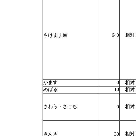
さけます類
640
相対
かます
0
相対
めばる
10
相対
さわら・さごち
相対
0
きんき
相対
30