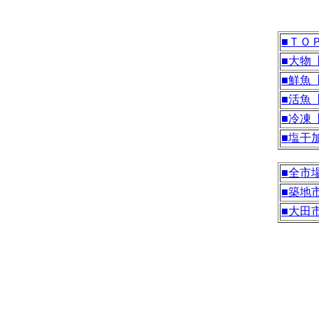
■ＴＯ
■大物
■鮮魚
■活魚
■冷凍
■塩干
■全市
■築地
■大田