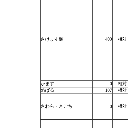
さけます類
400
相対
かます
0
相対
めばる
107
相対
さわら・さごち
相対
0