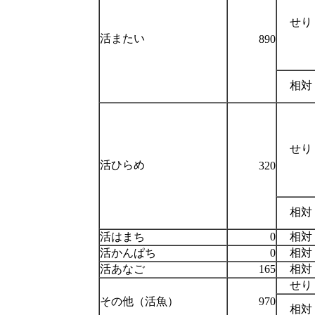
せり
活またい
890
相対
せり
活ひらめ
320
相対
活はまち
0
相対
活かんぱち
0
相対
活あなご
165
相対
せり
その他（活魚）
970
相対