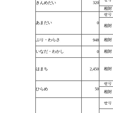
きんめだい
320
相対
せり
あまだい
0
相対
ぶり・わらさ
相対
948
いなだ・わかし
相対
0
はまち
相対
2,450
せり
ひらめ
50
相対
せり