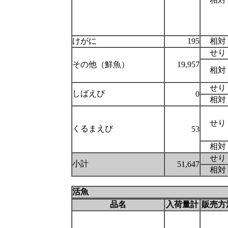
けがに
195
相対
せり
その他（鮮魚）
19,957
相対
せり
しばえび
0
相対
せり
くるまえび
53
相対
せり
小計
51,647
相対
活魚
品名
入荷量計
販売方