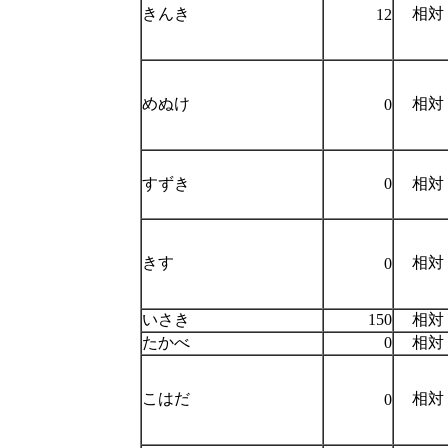
きんき
相対
12
めぬけ
相対
0
すずき
0
相対
きす
相対
0
いさき
150
相対
たかべ
0
相対
こはだ
相対
0