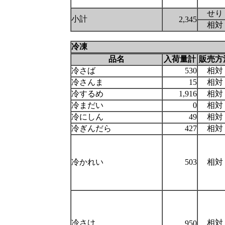
せり
小計
2,345
相対
冷凍
品名
入荷量計
販売方
冷さば
530
相対
冷さんま
15
相対
冷するめ
1,916
相対
冷まだい
0
相対
冷にしん
49
相対
冷ぎんだら
427
相対
冷かれい
503
相対
冷さけ
相対
950