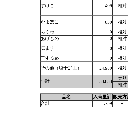
すけこ
409
相対
かまぼこ
相対
830
ちくわ
0
相対
あげもの
0
相対
塩ます
相対
0
干するめ
0
相対
その他（塩干加工）
相対
24,980
せり
小計
33,833
相対
品名
入荷量計
販売方
合計
111,759
－