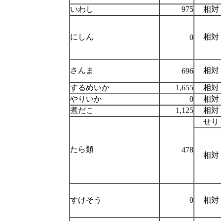
いわし
975
相対
にしん
相対
0
さんま
相対
696
するめいか
1,655
相対
やりいか
0
相対
煮だこ
1,125
相対
せり
たら類
478
相対
すけそう
0
相対