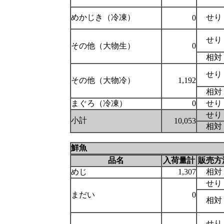
めかじき（冷凍）
せり
0
せり
その他（大物生）
0
相対
せり
その他（大物冷）
1,192
相対
まぐろ（冷凍）
0
せり
せり
小計
10,053
相対
鮮魚
品名
入荷量計
販売方
めじ
1,307
相対
せり
まだい
0
相対
せり