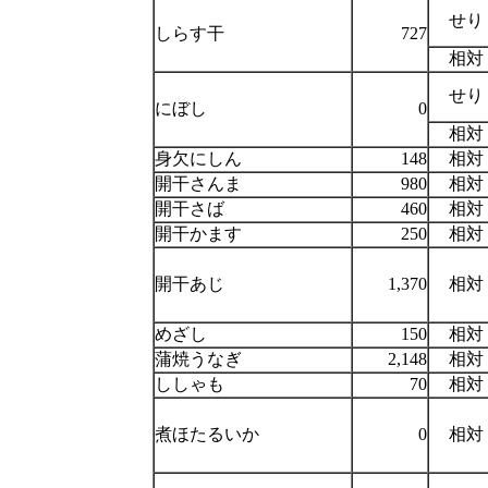
せり
しらす干
727
相対
せり
にぼし
0
相対
身欠にしん
148
相対
開干さんま
980
相対
開干さば
460
相対
開干かます
250
相対
開干あじ
1,370
相対
めざし
150
相対
蒲焼うなぎ
2,148
相対
ししゃも
70
相対
煮ほたるいか
0
相対