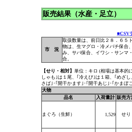
販売結果（水産・足立）
■CS
取扱数量は、前日比２８．６５
物は、生マグロ・冷メバチ保合
市 況
み、サバ保合、イワシ・サンマ・
合。
【せり・相対】
単位：キロ (相場は基本的
しゃも｣は１尾、｢冷えび｣は１箱、｢めざし｣は
さば｣･｢開干かます｣･｢開干あじ｣･｢かま
大物
品名
入荷量計
販売方
まぐろ（生鮮）
せり
1,529