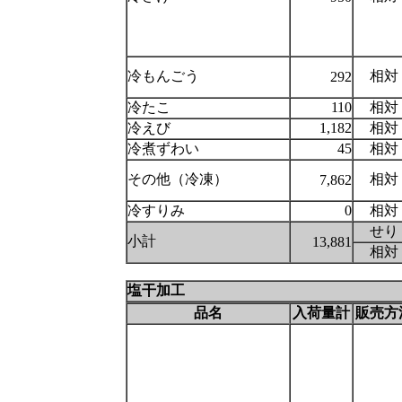
冷もんごう
相対
292
冷たこ
110
相対
冷えび
1,182
相対
冷煮ずわい
45
相対
その他（冷凍）
相対
7,862
冷すりみ
0
相対
せり
小計
13,881
相対
塩干加工
品名
入荷量計
販売方