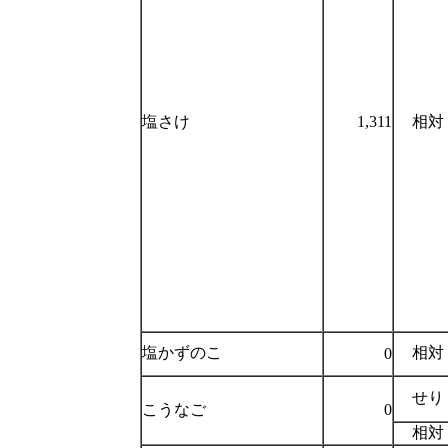
塩さけ
1,311
相対
塩かずのこ
相対
0
せり
こうなご
0
相対