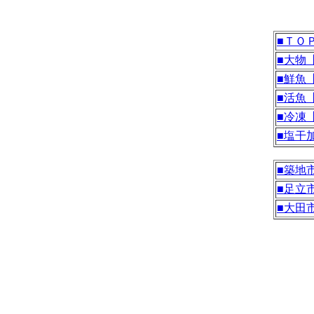
■ＴＯ
■大物
■鮮魚
■活魚
■冷凍
■塩干
■築地
■足立
■大田