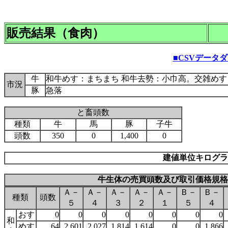
販売結果（食肉）
■CSVデータ
牛
和牛めす：まちまち 和牛去勢：小巾高。交雑めす
市況
豚
急落
と畜頭数
種類
牛
馬
豚
子牛
頭数
350
0
1,400
0
建値単位キログラ
牛生体の売買頭数及び取引価格規格
Ａ－
Ａ－
Ａ－
Ａ－
Ａ－
Ｂ－
Ｂ－
種類
頭数
５
４
３
２
１
５
４
おす
0
0
0
0
0
0
0
0
和
めす
64
2,601
2,027
1,814
1,614
0
0
1,866