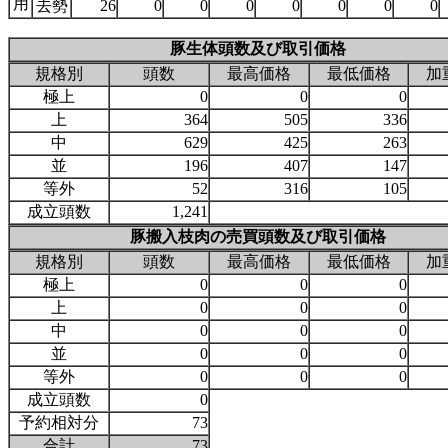
用
去勢
26
0
0
0
0
0
0
0
豚生体頭数及び取引価格
規格別
頭数
最高価格
最低価格
加
極上
0
0
0
上
364
505
336
中
629
425
263
並
196
407
147
等外
52
316
105
成立頭数
1,241
豚搬入枝肉の売買頭数及び取引価格
規格別
頭数
最高価格
最低価格
加
極上
0
0
0
上
0
0
0
中
0
0
0
並
0
0
0
等外
0
0
0
成立頭数
0
予約相対分
73
合計
73