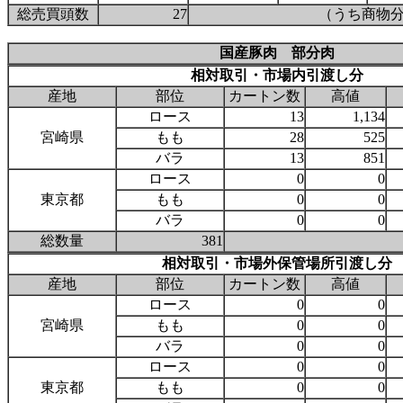
総売買頭数
27
（うち商物分
国産豚肉 部分肉
相対取引・市場内引渡し分
産地
部位
カートン数
高値
ロース
13
1,134
宮崎県
もも
28
525
バラ
13
851
ロース
0
0
東京都
もも
0
0
バラ
0
0
総数量
381
相対取引・市場外保管場所引渡し分
産地
部位
カートン数
高値
ロース
0
0
宮崎県
もも
0
0
バラ
0
0
ロース
0
0
東京都
もも
0
0