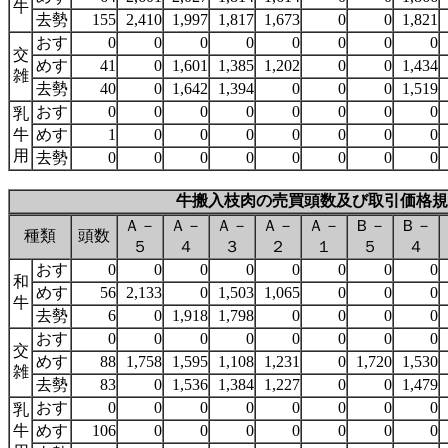
牛
去勢
155
2,410
1,997
1,817
1,673
0
0
1,821
おす
0
0
0
0
0
0
0
0
交
めす
41
0
1,601
1,385
1,202
0
0
1,434
雑
去勢
40
0
1,642
1,394
0
0
0
1,519
おす
0
0
0
0
0
0
0
0
乳
牛
めす
1
0
0
0
0
0
0
0
用
去勢
0
0
0
0
0
0
0
0
牛搬入枝肉の売買頭数及び取引価格規
Ａ－
Ａ－
Ａ－
Ａ－
Ａ－
Ｂ－
Ｂ－
種類
頭数
５
４
３
２
１
５
４
おす
0
0
0
0
0
0
0
0
和
めす
56
2,133
0
1,503
1,065
0
0
0
牛
去勢
6
0
1,918
1,798
0
0
0
0
おす
0
0
0
0
0
0
0
0
交
めす
88
1,758
1,595
1,108
1,231
0
1,720
1,530
雑
去勢
83
0
1,536
1,384
1,227
0
0
1,479
おす
0
0
0
0
0
0
0
0
乳
牛
めす
106
0
0
0
0
0
0
0