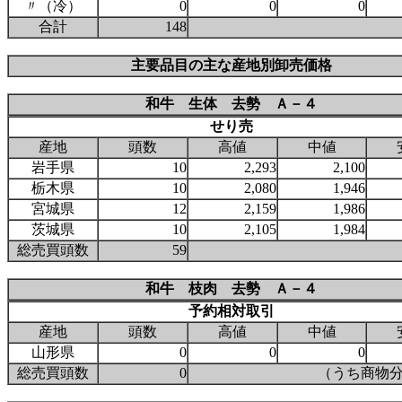
〃（冷）
0
0
0
合計
148
主要品目の主な産地別卸売価格
和牛 生体 去勢 Ａ－４
せり売
産地
頭数
高値
中値
岩手県
10
2,293
2,100
栃木県
10
2,080
1,946
宮城県
12
2,159
1,986
茨城県
10
2,105
1,984
総売買頭数
59
和牛 枝肉 去勢 Ａ－４
予約相対取引
産地
頭数
高値
中値
山形県
0
0
0
総売買頭数
0
（うち商物分