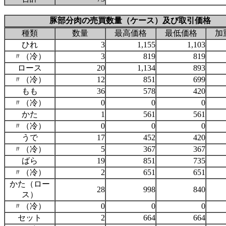
豚部分肉の売買数量（ケース）及び取引価格
種類
数量
最高価格
最低価格
加
ひれ
3
1,155
1,103
〃（冷）
3
819
819
ロース
20
1,134
893
〃（冷）
12
851
699
もも
36
578
420
〃（冷）
0
0
0
かた
1
561
561
〃（冷）
0
0
0
うで
17
452
420
〃（冷）
5
367
367
ばら
19
851
735
〃（冷）
2
651
651
かた（ロー
28
998
840
ス）
〃（冷）
0
0
0
セット
2
664
664