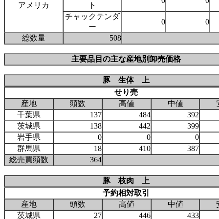
0
0
アメリカ
ト
チャックテンダ
0
0
ー
総数量
508
主要品目の主な産地別卸売価格
豚 生体 上
せり売
産地
頭数
高値
中値
千葉県
137
484
392
茨城県
138
442
399
岩手県
0
0
0
群馬県
18
410
387
総売買頭数
364
豚 枝肉 上
予約相対取引
産地
頭数
高値
中値
茨城県
27
446
433