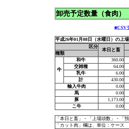
卸売予定数量（食肉）
■CS
平成26年01月08日（水曜日）の上
区分
本日と畜
種類
和牛
360.00
交雑種
64.00
牛
乳牛
6.00
計
430.00
輸入牛肉
0.00
馬
0.00
豚
1,173.00
こ牛
0.00
「本日と畜」・「上場頭数」・「預
「カット肉」欄は、単位：ケース