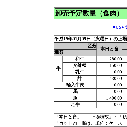
卸売予定数量（食肉）
■CS
平成19年01月09日（火曜日）の上
区分
本日と畜
種類
和牛
280.00
交雑種
150.00
牛
乳牛
0.00
計
430.00
輸入牛肉
0.00
馬
0.00
豚
1,400.00
こ牛
0.00
「本日と畜」・「上場頭数」・「預
「カット肉」欄は、単位：ケース