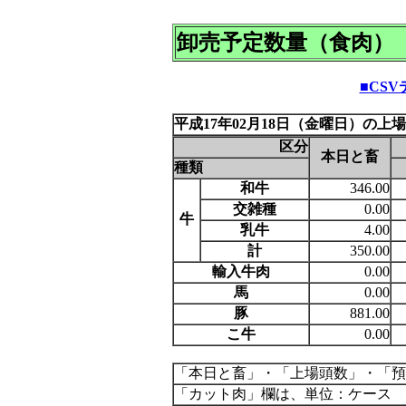
卸売予定数量（食肉）
■CS
平成17年02月18日（金曜日）の上
区分
本日と畜
種類
和牛
346.00
交雑種
0.00
牛
乳牛
4.00
計
350.00
輸入牛肉
0.00
馬
0.00
豚
881.00
こ牛
0.00
「本日と畜」・「上場頭数」・「預
「カット肉」欄は、単位：ケース